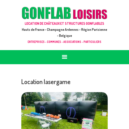
ACCUEIL
JEUX À LOUER & PRESTATIONS
GONFLAB LOISIRS
LOCATION DE CHÂTEAUX ET STRUCTURES GONFLABLES
CATALOGUE / TARIF
Location de jeux et châteaux gonflables en Hauts de France
Hauts de France - Champagne Ardennes - Région Parisienne
DEMANDE DE DEVIS (SOUS 24H)
- Belgique
ENTREPRISES - COMMUNES - ASSOCIATIONS - PARTICULIERS
+ D’INFOS
CONTACT
Location lasergame