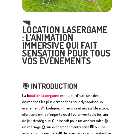
🔫
LOCATION LASERGAME
: L’ANIMATION
IMMERSIVE QUI FAIT
SENSATION POUR TOUS
VOS ÉVÉNEMENTS
🎯 INTRODUCTION
La
l
ocation lasergame
est aujourd’hui l’une des
animations les plus demandées pour dynamiser un
événement 🎉. Ludique, immersive et accessible à tous,
elle transforme n’importe quel lieu en véritable terrain
de jeu stratégique. Que ce soit pour un anniversaire 🎂,
un mariage 💍, un événement d’entreprise 🏢 ou une
animation municipale 🏘️, le lasergame séduit autant les