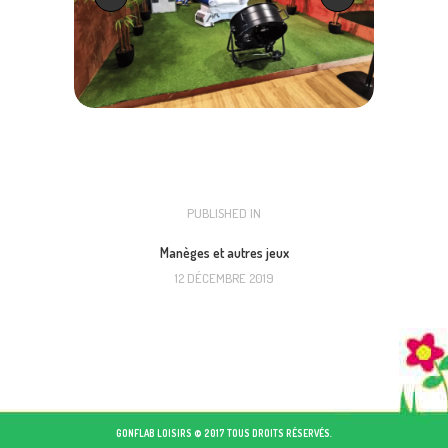
NAVIGATION
PUBLISHED IN
PREVIOUS
POST:
DE
Manèges et autres jeux
12 DÉCEMBRE 2019
L’ARTICLE
GONFLAB LOISIRS © 2017 TOUS DROITS RÉSERVÉS.