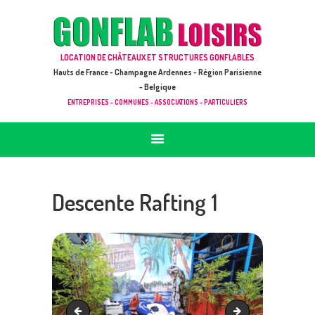
ACCUEIL
JEUX À LOUER & PRESTATIONS
GONFLAB LOISIRS
LOCATION DE CHÂTEAUX ET STRUCTURES GONFLABLES
CATALOGUE / TARIF
Location de jeux et châteaux gonflables en Hauts de France
Hauts de France - Champagne Ardennes - Région Parisienne
DEMANDE DE DEVIS (SOUS 24H)
- Belgique
ENTREPRISES - COMMUNES - ASSOCIATIONS - PARTICULIERS
+ D’INFOS
CONTACT
Descente Rafting 1
Quads electrique
Descente Rafting