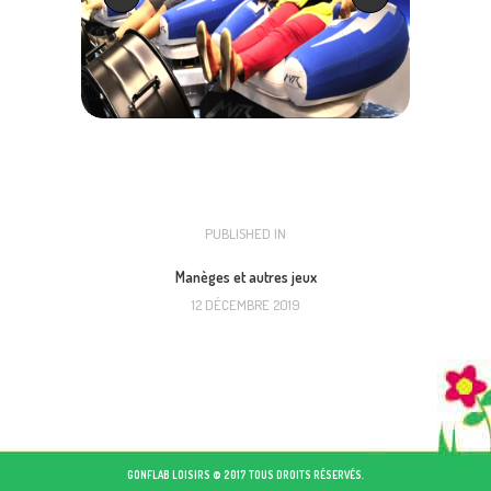
NAVIGATION
PUBLISHED IN
PREVIOUS
POST:
DE
Manèges et autres jeux
12 DÉCEMBRE 2019
L’ARTICLE
GONFLAB LOISIRS © 2017 TOUS DROITS RÉSERVÉS.