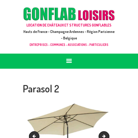
ACCUEIL
JEUX À LOUER & PRESTATIONS
GONFLAB LOISIRS
LOCATION DE CHÂTEAUX ET STRUCTURES GONFLABLES
CATALOGUE / TARIF
Location de jeux et châteaux gonflables en Hauts de France
Hauts de France - Champagne Ardennes - Région Parisienne
DEMANDE DE DEVIS (SOUS 24H)
- Belgique
ENTREPRISES - COMMUNES - ASSOCIATIONS - PARTICULIERS
+ D’INFOS
CONTACT
Parasol 2
Parasol 1
Parasol 3