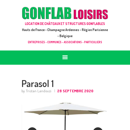
ACCUEIL
JEUX À LOUER & PRESTATIONS
GONFLAB LOISIRS
LOCATION DE CHÂTEAUX ET STRUCTURES GONFLABLES
CATALOGUE / TARIF
Location de jeux et châteaux gonflables en Hauts de France
Hauts de France - Champagne Ardennes - Région Parisienne
DEMANDE DE DEVIS (SOUS 24H)
- Belgique
ENTREPRISES - COMMUNES - ASSOCIATIONS - PARTICULIERS
+ D’INFOS
CONTACT
Parasol 1
by Tristan Landouzi
28 SEPTEMBRE 2020