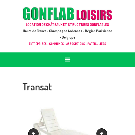
ACCUEIL
JEUX À LOUER & PRESTATIONS
GONFLAB LOISIRS
LOCATION DE CHÂTEAUX ET STRUCTURES GONFLABLES
CATALOGUE / TARIF
Location de jeux et châteaux gonflables en Hauts de France
Hauts de France - Champagne Ardennes - Région Parisienne
DEMANDE DE DEVIS (SOUS 24H)
- Belgique
ENTREPRISES - COMMUNES - ASSOCIATIONS - PARTICULIERS
+ D’INFOS
CONTACT
Transat
Chaise
Animation