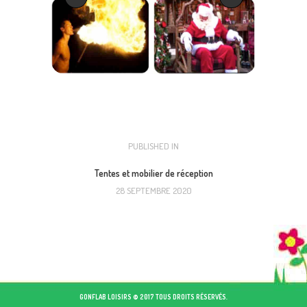
NAVIGATION
PUBLISHED IN
PREVIOUS
POST:
DE
Tentes et mobilier de réception
28 SEPTEMBRE 2020
L’ARTICLE
GONFLAB LOISIRS © 2017 TOUS DROITS RÉSERVÉS.