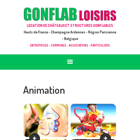
ACCUEIL
JEUX À LOUER & PRESTATIONS
GONFLAB LOISIRS
LOCATION DE CHÂTEAUX ET STRUCTURES GONFLABLES
CATALOGUE / TARIF
Location de jeux et châteaux gonflables en Hauts de France
Hauts de France - Champagne Ardennes - Région Parisienne
DEMANDE DE DEVIS (SOUS 24H)
- Belgique
ENTREPRISES - COMMUNES - ASSOCIATIONS - PARTICULIERS
+ D’INFOS
CONTACT
Animation
Transat
Parasol 1