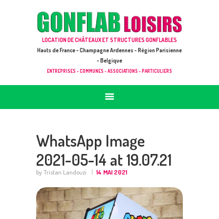
ACCUEIL
JEUX À LOUER & PRESTATIONS
GONFLAB LOISIRS
LOCATION DE CHÂTEAUX ET STRUCTURES GONFLABLES
CATALOGUE / TARIF
Location de jeux et châteaux gonflables en Hauts de France
Hauts de France - Champagne Ardennes - Région Parisienne
DEMANDE DE DEVIS (SOUS 24H)
- Belgique
ENTREPRISES - COMMUNES - ASSOCIATIONS - PARTICULIERS
+ D’INFOS
CONTACT
WhatsApp Image
2021-05-14 at 19.07.21
by Tristan Landouzi
14 MAI 2021