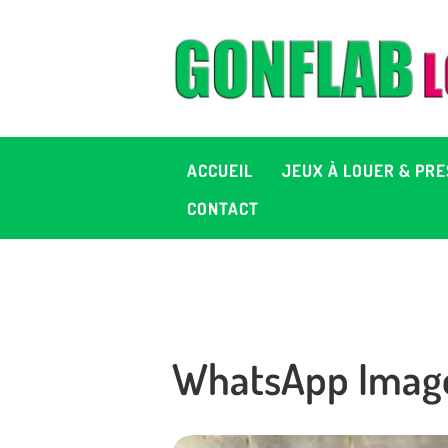
A
J
P
ACCUEIL
JEUX À LOUER & PRE
C
CONTACT
D
2
WhatsApp Image 
+ 
C