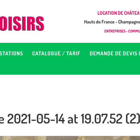
CCUEIL
LOCATION DE CHÂTEA
Hauts de France - Champagne 
EUX À LOUER &
GONFLAB LOISIRS
ENTREPRISES - COMMUN
Location de jeux et châteaux gonflables en Hauts de France
RESTATIONS
STATIONS
CATALOGUE / TARIF
DEMANDE DE DEVIS 
ATALOGUE / TARIF
EMANDE DE DEVIS (SOUS
4H)
2021-05-14 at 19.07.52 (2
D’INFOS
ONTACT