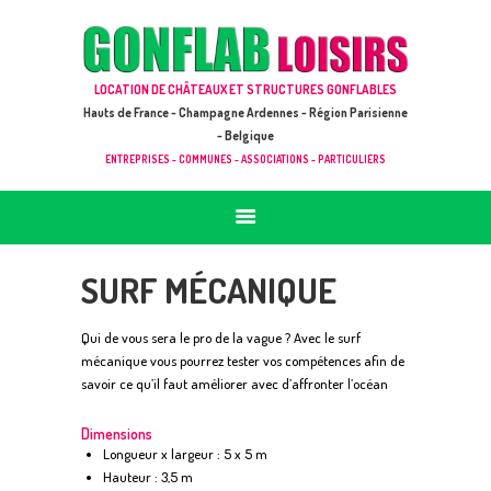
ACCUEIL
JEUX À LOUER & PRESTATIONS
GONFLAB LOISIRS
LOCATION DE CHÂTEAUX ET STRUCTURES GONFLABLES
CATALOGUE / TARIF
Location de jeux et châteaux gonflables en Hauts de France
Hauts de France - Champagne Ardennes - Région Parisienne
DEMANDE DE DEVIS (SOUS 24H)
- Belgique
ENTREPRISES - COMMUNES - ASSOCIATIONS - PARTICULIERS
+ D’INFOS
CONTACT
SURF MÉCANIQUE
Qui de vous sera le pro de la vague ? Avec le surf
mécanique vous pourrez tester vos compétences afin de
savoir ce qu’il faut améliorer avec d’affronter l’océan
Dimensions
Longueur x largeur : 5 x 5 m
Hauteur : 3,5 m