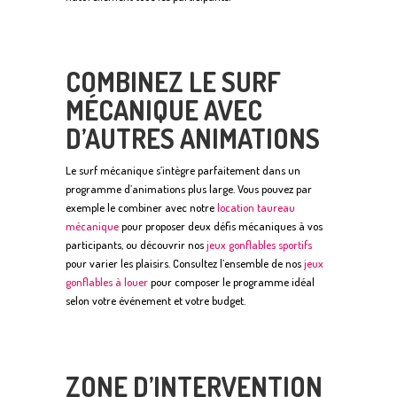
COMBINEZ LE SURF
MÉCANIQUE AVEC
D’AUTRES ANIMATIONS
Le surf mécanique s’intègre parfaitement dans un
programme d’animations plus large. Vous pouvez par
exemple le combiner avec notre
location taureau
mécanique
pour proposer deux défis mécaniques à vos
participants, ou découvrir nos
jeux gonflables sportifs
pour varier les plaisirs. Consultez l’ensemble de nos
jeux
gonflables à louer
pour composer le programme idéal
selon votre événement et votre budget.
ZONE D’INTERVENTION