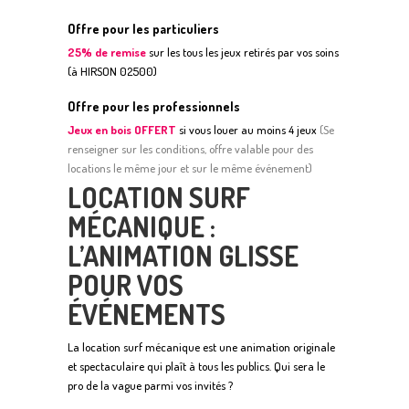
Offre pour les particuliers
25% de remise
sur les tous les jeux retirés par vos soins
(à HIRSON 02500)
Offre pour les professionnels
Jeux en bois OFFERT
si vous louer au moins 4 jeux
(
S
e
renseigner sur les conditions, offre valable pour des
locations le même jour et sur le même événement)
LOCATION SURF
MÉCANIQUE :
L’ANIMATION GLISSE
POUR VOS
ÉVÉNEMENTS
La location surf mécanique est une animation originale
et spectaculaire qui plaît à tous les publics. Qui sera le
pro de la vague parmi vos invités ?