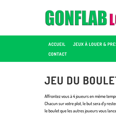
A
J
P
ACCUEIL
JEUX À LOUER & PRE
C
CONTACT
D
JEU DU BOULE
2
+ 
Affrontez vous à 4 joueurs en même temp
Chacun sur votre plot, le but sera d’y rest
le boulet que les autres joueurs vous lanc
C