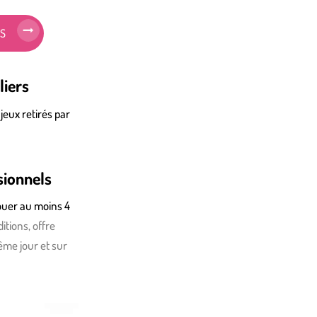
IS
liers
 jeux retirés par
sionnels
louer au moins 4
itions, offre
ême jour et sur