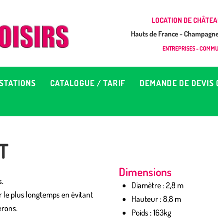
CCUEIL
LOCATION DE CHÂTEA
Hauts de France - Champagne 
EUX À LOUER &
GONFLAB LOISIRS
ENTREPRISES - COMMUN
Location de jeux et châteaux gonflables en Hauts de France
RESTATIONS
STATIONS
CATALOGUE / TARIF
DEMANDE DE DEVIS 
ATALOGUE / TARIF
EMANDE DE DEVIS (SOUS
T
4H)
Dimensions
D’INFOS
s.
Diamètre : 2,8 m
er le plus longtemps en évitant
Hauteur : 8,8 m
erons.
ONTACT
Poids : 163kg