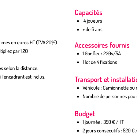
Capacités
4 joueurs
+ de 6 ans
xprimés en euros HT (TVA 20%)
Accessoires fournis
ipliez par 1,20
1 Gonfleur 220v/5A
:
1 lot de 4 fixations
s selon la distance.
 l’encadrant est inclus.
Transport et installat
Véhicule : Camionnette ou
Nombre de personnes pour l’
Budget
1 journée : 350 € /HT
2 jours consécutifs : 520 €