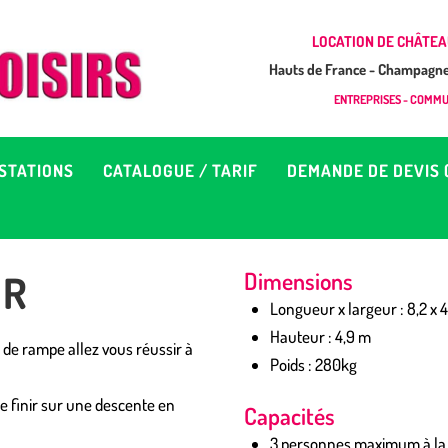
CCUEIL
LOCATION DE CHÂTEA
Hauts de France - Champagne 
EUX À LOUER &
GONFLAB LOISIRS
ENTREPRISES - COMMUN
Location de jeux et châteaux gonflables en Hauts de France
RESTATIONS
STATIONS
CATALOGUE / TARIF
DEMANDE DE DEVIS 
ATALOGUE / TARIF
EMANDE DE DEVIS (SOUS
OR
Dimensions
4H)
Longueur x largeur : 8,2 x 
Hauteur : 4,9 m
r de rampe allez vous réussir à
Poids : 280kg
D’INFOS
de finir sur une descente en
Capacités
ONTACT
3 personnes maximum à la 