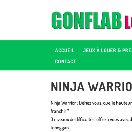
A
J
P
ACCUEIL
JEUX À LOUER & PRE
C
CONTACT
D
NINJA WARRI
2
Ninja Warrior : Défiez vous, quelle hauteu
+ 
franchir ?
3 niveaux de difficulté s’offre à vous avec 
C
toboggan.