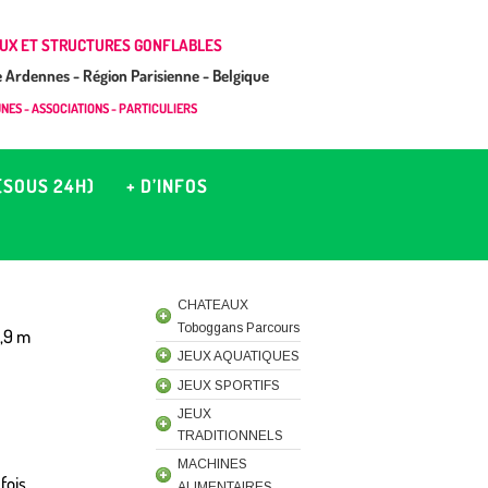
UX ET STRUCTURES GONFLABLES
Ardennes - Région Parisienne - Belgique
ES - ASSOCIATIONS - PARTICULIERS
(SOUS 24H)
+ D’INFOS
CHATEAUX
Toboggans Parcours
4,9 m
JEUX AQUATIQUES
JEUX SPORTIFS
JEUX
TRADITIONNELS
MACHINES
fois
ALIMENTAIRES