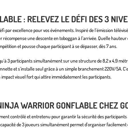
ABLE : RELEVEZ LE DÉFI DES 3 NIVE
 défi par excellence pour vos événements. Inspiré de l’émission télévis
pour récompense une descente en toboggan à l’arrivée. Quelle hauteur 
ompétition et pousse chaque participant à se dépasser, dès 7 ans.
squ’à 3 participants simultanément sur une structure de 8,2 x 4,9 mèt
onnette et s’installe seul grâce à un simple branchement 220V/5A. C’e
impact visuel fort qui attire immédiatement les participants.
NINJA WARRIOR GONFLABLE CHEZ GO
ment contrôlé et entretenu pour garantir la sécurité des participants à 
a capacité de 3 joueurs simultanément permet d’organiser facilement 