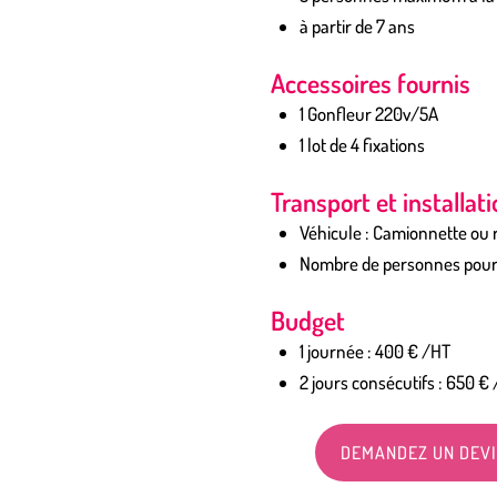
à partir de 7 ans
Accessoires fournis
1 Gonfleur 220v/5A
1 lot de 4 fixations
Transport et installat
Véhicule : Camionnette ou
Nombre de personnes pour l’
Budget
1 journée : 400 € /HT
2 jours consécutifs : 650 €
DEMANDEZ UN DEV