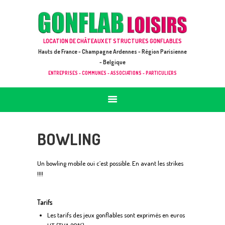
ACCUEIL
JEUX À LOUER & PRESTATIONS
GONFLAB LOISIRS
LOCATION DE CHÂTEAUX ET STRUCTURES GONFLABLES
CATALOGUE / TARIF
Location de jeux et châteaux gonflables en Hauts de France
Hauts de France - Champagne Ardennes - Région Parisienne
DEMANDE DE DEVIS (SOUS 24H)
- Belgique
ENTREPRISES - COMMUNES - ASSOCIATIONS - PARTICULIERS
+ D’INFOS
CONTACT
BOWLING
Un bowling mobile oui c’est possible. En avant les strikes
!!!!
Tarifs
Les tarifs des jeux gonflables sont exprimés en euros