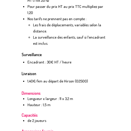
HT (TVA 20%)
Pour passer du prix HT au prix TTC multipliez par
1,20
Nos tarifs ne prennent pas en compte :
Les frais de déplacements, variables selon la
distance.
La surveillance des enfants, sauf si l’encadrant
est inclus.
Surveillance
Encadrant : 30€ HT / heure
Livraison
1,40€/km au départ de Hirson (02500)
Dimensions
Longueur x largeur : 11 x 3,2 m
Hauteur : 1,5 m
Capacités
de 2 joueurs