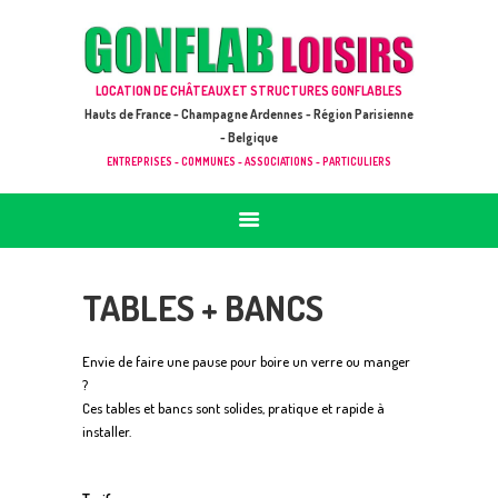
ACCUEIL
JEUX À LOUER & PRESTATIONS
GONFLAB LOISIRS
LOCATION DE CHÂTEAUX ET STRUCTURES GONFLABLES
CATALOGUE / TARIF
Location de jeux et châteaux gonflables en Hauts de France
Hauts de France - Champagne Ardennes - Région Parisienne
DEMANDE DE DEVIS (SOUS 24H)
- Belgique
ENTREPRISES - COMMUNES - ASSOCIATIONS - PARTICULIERS
+ D’INFOS
CONTACT
TABLES + BANCS
Envie de faire une pause pour boire un verre ou manger
?
Ces tables et bancs sont solides, pratique et rapide à
installer.