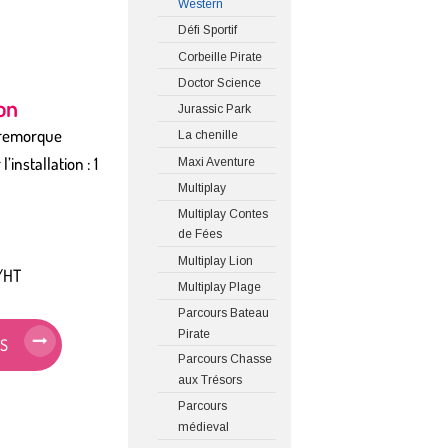
Western
Défi Sportif
Corbeille Pirate
Doctor Science
ion
Jurassic Park
 remorque
La chenille
installation : 1
Maxi Aventure
Multiplay
Multiplay Contes
de Fées
Multiplay Lion
 /HT
Multiplay Plage
Parcours Bateau
Pirate
IS
Parcours Chasse
aux Trésors
Parcours
médieval