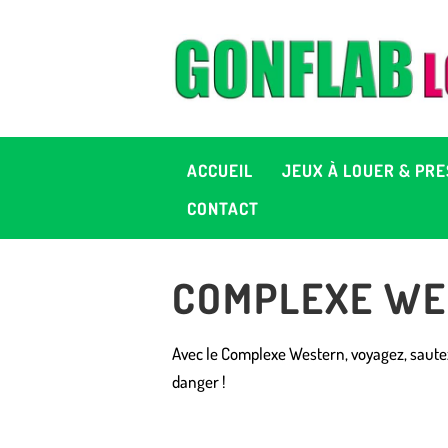
A
J
P
ACCUEIL
JEUX À LOUER & PRE
C
CONTACT
D
COMPLEXE WE
2
Avec le Complexe Western, voyagez, saute
+ 
danger !
C