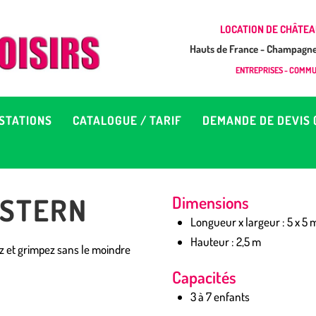
CCUEIL
LOCATION DE CHÂTEA
Hauts de France - Champagne 
EUX À LOUER &
GONFLAB LOISIRS
ENTREPRISES - COMMUN
Location de jeux et châteaux gonflables en Hauts de France
RESTATIONS
STATIONS
CATALOGUE / TARIF
DEMANDE DE DEVIS 
ATALOGUE / TARIF
EMANDE DE DEVIS (SOUS
STERN
Dimensions
4H)
Longueur x largeur : 5 x 5 
Hauteur : 2,5 m
z et grimpez sans le moindre
D’INFOS
Capacités
3 à 7 enfants
ONTACT