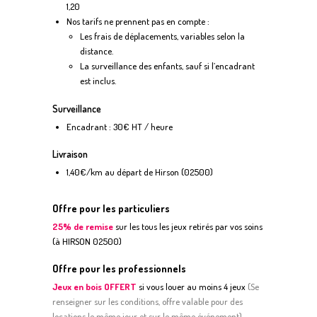
1,20
Nos tarifs ne prennent pas en compte :
Les frais de déplacements, variables selon la
distance.
La surveillance des enfants, sauf si l’encadrant
est inclus.
Surveillance
Encadrant : 30€ HT / heure
Livraison
1,40€/km au départ de Hirson (02500)
Offre pour les particuliers
25% de remise
sur les tous les jeux retirés par vos soins
(à HIRSON 02500)
Offre pour les professionnels
Jeux en bois OFFERT
si vous louer au moins 4 jeux
(
S
e
renseigner sur les conditions, offre valable pour des
locations le même jour et sur le même événement)