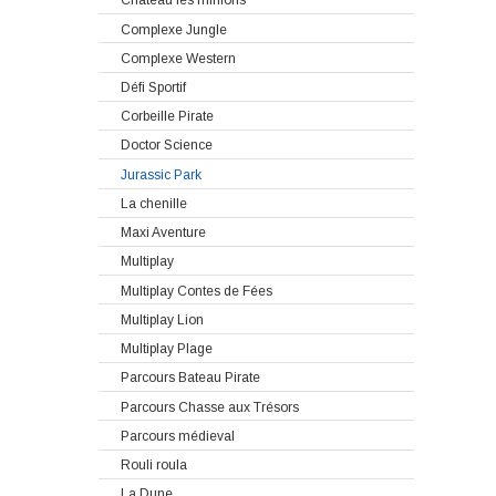
Chateau les minions
Complexe Jungle
Complexe Western
Défi Sportif
Corbeille Pirate
Doctor Science
Jurassic Park
La chenille
Maxi Aventure
Multiplay
Multiplay Contes de Fées
Multiplay Lion
Multiplay Plage
Parcours Bateau Pirate
Parcours Chasse aux Trésors
Parcours médieval
Rouli roula
La Dune