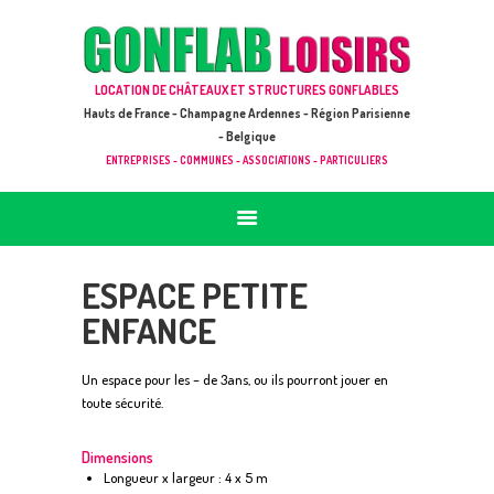
ACCUEIL
JEUX À LOUER & PRESTATIONS
GONFLAB LOISIRS
LOCATION DE CHÂTEAUX ET STRUCTURES GONFLABLES
CATALOGUE / TARIF
Location de jeux et châteaux gonflables en Hauts de France
Hauts de France - Champagne Ardennes - Région Parisienne
DEMANDE DE DEVIS (SOUS 24H)
- Belgique
ENTREPRISES - COMMUNES - ASSOCIATIONS - PARTICULIERS
+ D’INFOS
CONTACT
ESPACE PETITE
ENFANCE
Un espace pour les – de 3ans, ou ils pourront jouer en
toute sécurité.
Dimensions
Longueur x largeur : 4 x 5 m