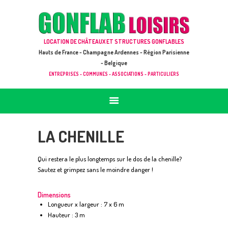
ACCUEIL
JEUX À LOUER & PRESTATIONS
GONFLAB LOISIRS
LOCATION DE CHÂTEAUX ET STRUCTURES GONFLABLES
CATALOGUE / TARIF
Location de jeux et châteaux gonflables en Hauts de France
Hauts de France - Champagne Ardennes - Région Parisienne
DEMANDE DE DEVIS (SOUS 24H)
- Belgique
ENTREPRISES - COMMUNES - ASSOCIATIONS - PARTICULIERS
+ D’INFOS
CONTACT
LA CHENILLE
Qui restera le plus longtemps sur le dos de la chenille?
Sautez et grimpez sans le moindre danger !
Dimensions
Longueur x largeur : 7 x 6 m
Hauteur : 3 m