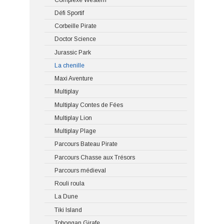
Défi Sportif
Corbeille Pirate
Doctor Science
Jurassic Park
La chenille
Maxi Aventure
Multiplay
Multiplay Contes de Fées
Multiplay Lion
Multiplay Plage
Parcours Bateau Pirate
Parcours Chasse aux Trésors
Parcours médieval
Rouli roula
La Dune
Tiki Island
Toboggan Girafe