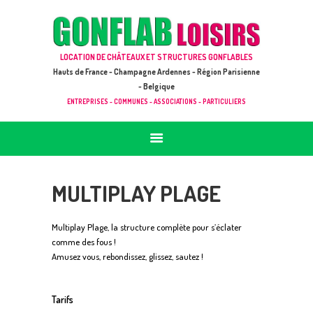
ACCUEIL
JEUX À LOUER & PRESTATIONS
GONFLAB LOISIRS
LOCATION DE CHÂTEAUX ET STRUCTURES GONFLABLES
CATALOGUE / TARIF
Location de jeux et châteaux gonflables en Hauts de France
Hauts de France - Champagne Ardennes - Région Parisienne
DEMANDE DE DEVIS (SOUS 24H)
- Belgique
ENTREPRISES - COMMUNES - ASSOCIATIONS - PARTICULIERS
+ D’INFOS
CONTACT
MULTIPLAY PLAGE
Multiplay Plage, la structure complète pour s’éclater
comme des fous !
Amusez vous, rebondissez, glissez, sautez !
Tarifs