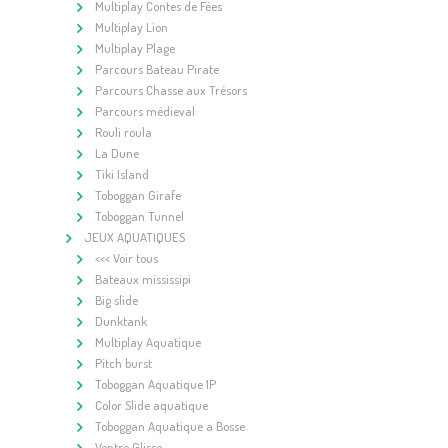
Multiplay Contes de Fées
Multiplay Lion
Multiplay Plage
Parcours Bateau Pirate
Parcours Chasse aux Trésors
Parcours médieval
Rouli roula
La Dune
Tiki Island
Toboggan Girafe
Toboggan Tunnel
JEUX AQUATIQUES
<<< Voir tous
Bateaux mississipi
Big slide
Dunktank
Multiplay Aquatique
Pitch burst
Toboggan Aquatique 1P
Color Slide aquatique
Toboggan Aquatique a Bosse
Ventre Glisse