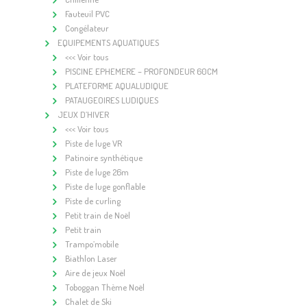
Fauteuil PVC
Congélateur
EQUIPEMENTS AQUATIQUES
<<< Voir tous
PISCINE EPHEMERE – PROFONDEUR 60CM
PLATEFORME AQUALUDIQUE
PATAUGEOIRES LUDIQUES
JEUX D’HIVER
<<< Voir tous
Piste de luge VR
Patinoire synthétique
Piste de luge 26m
Piste de luge gonflable
Piste de curling
Petit train de Noël
Petit train
Trampo’mobile
Biathlon Laser
Aire de jeux Noël
Toboggan Thème Noël
Chalet de Ski