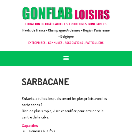
ACCUEIL
JEUX À LOUER & PRESTATIONS
GONFLAB LOISIRS
LOCATION DE CHÂTEAUX ET STRUCTURES GONFLABLES
CATALOGUE / TARIF
Location de jeux et châteaux gonflables en Hauts de France
Hauts de France - Champagne Ardennes - Région Parisienne
DEMANDE DE DEVIS (SOUS 24H)
- Belgique
ENTREPRISES - COMMUNES - ASSOCIATIONS - PARTICULIERS
+ D’INFOS
CONTACT
SARBACANE
Enfants, adultes, lesquels seront les plus précis avec les
sarbacanes ?
Rien de plus simple, viser et souffler pour atteindre le
centre de la cible.
Capacités
3 joueurs à la fois