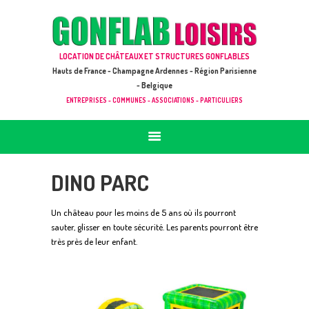
ACCUEIL
JEUX À LOUER & PRESTATIONS
GONFLAB LOISIRS
LOCATION DE CHÂTEAUX ET STRUCTURES GONFLABLES
CATALOGUE / TARIF
Location de jeux et châteaux gonflables en Hauts de France
Hauts de France - Champagne Ardennes - Région Parisienne
DEMANDE DE DEVIS (SOUS 24H)
- Belgique
ENTREPRISES - COMMUNES - ASSOCIATIONS - PARTICULIERS
+ D’INFOS
CONTACT
DINO PARC
Un château pour les moins de 5 ans où ils pourront
sauter, glisser en toute sécurité. Les parents pourront être
très près de leur enfant.