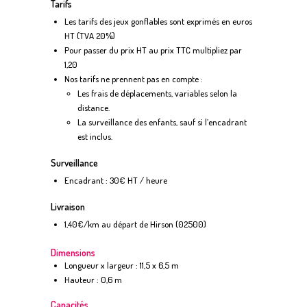
Tarifs
Les tarifs des jeux gonflables sont exprimés en euros
HT (TVA 20%)
Pour passer du prix HT au prix TTC multipliez par
1,20
Nos tarifs ne prennent pas en compte :
Les frais de déplacements, variables selon la
distance.
La surveillance des enfants, sauf si l’encadrant
est inclus.
Surveillance
Encadrant : 30€ HT / heure
Livraison
1,40€/km au départ de Hirson (02500)
Dimensions
Longueur x largeur : 11,5 x 6,5 m
Hauteur : 0,6 m
Capacités