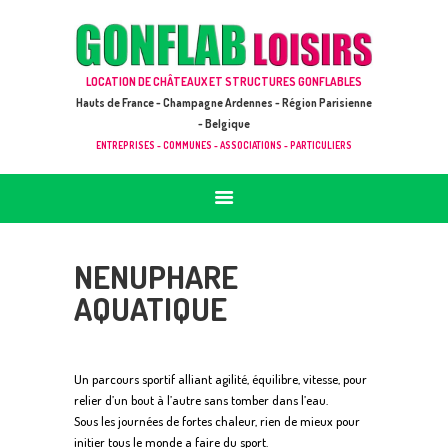
ACCUEIL
JEUX À LOUER & PRESTATIONS
GONFLAB LOISIRS
LOCATION DE CHÂTEAUX ET STRUCTURES GONFLABLES
CATALOGUE / TARIF
Location de jeux et châteaux gonflables en Hauts de France
Hauts de France - Champagne Ardennes - Région Parisienne
DEMANDE DE DEVIS (SOUS 24H)
- Belgique
ENTREPRISES - COMMUNES - ASSOCIATIONS - PARTICULIERS
+ D’INFOS
CONTACT
NENUPHARE
AQUATIQUE
Un parcours sportif alliant agilité, équilibre, vitesse, pour
relier d’un bout à l’autre sans tomber dans l’eau.
Sous les journées de fortes chaleur, rien de mieux pour
initier tous le monde a faire du sport.