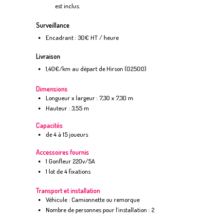
est inclus.
Surveillance
Encadrant : 30€ HT / heure
Livraison
1,40€/km au départ de Hirson (02500)
Dimensions
Longueur x largeur : 7,30 x 7,30 m
Hauteur : 3,55 m
Capacités
de 4 à 15 joueurs
Accessoires fournis
1 Gonfleur 220v/5A
1 lot de 4 fixations
Transport et installation
Véhicule : Camionnette ou remorque
Nombre de personnes pour l’installation : 2