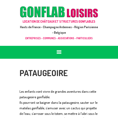
ACCUEIL
JEUX À LOUER & PRESTATIONS
GONFLAB LOISIRS
LOCATION DE CHÂTEAUX ET STRUCTURES GONFLABLES
CATALOGUE / TARIF
Location de jeux et châteaux gonflables en Hauts de France
Hauts de France - Champagne Ardennes - Région Parisienne
DEMANDE DE DEVIS (SOUS 24H)
- Belgique
ENTREPRISES - COMMUNES - ASSOCIATIONS - PARTICULIERS
+ D’INFOS
CONTACT
PATAUGEOIRE
Les enfants vont vivre de grandes aventures dans cette
pataugeoire gonflable.
Ils pourront se baigner dans la pataugeoire, sauter sur le
matelas gonflable, s’amuser avec un cactus qui projette
de l’eau, s’arroser sous le totem, se mettre à l’abri sous le