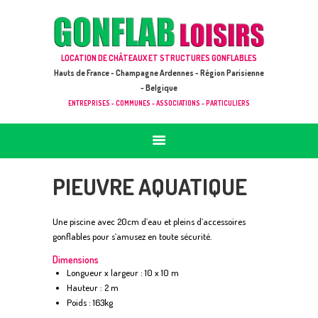
ACCUEIL
JEUX À LOUER & PRESTATIONS
GONFLAB LOISIRS
LOCATION DE CHÂTEAUX ET STRUCTURES GONFLABLES
CATALOGUE / TARIF
Location de jeux et châteaux gonflables en Hauts de France
Hauts de France - Champagne Ardennes - Région Parisienne
DEMANDE DE DEVIS (SOUS 24H)
- Belgique
ENTREPRISES - COMMUNES - ASSOCIATIONS - PARTICULIERS
+ D’INFOS
CONTACT
PIEUVRE AQUATIQUE
Une piscine avec 20cm d’eau et pleins d’accessoires
gonflables pour s’amusez en toute sécurité.
Dimensions
Longueur x largeur : 10 x 10 m
Hauteur : 2 m
Poids : 163kg