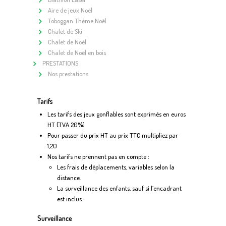
Aire de jeux Noël
Toboggan Thème Noël
Chalet de Ski
Chalet de Noël
Chalet de Noël en bois
PRESTATIONS
Nos prestations
Tarifs
Les tarifs des jeux gonflables sont exprimés en euros
HT (TVA 20%)
Pour passer du prix HT au prix TTC multipliez par
1,20
Nos tarifs ne prennent pas en compte :
Les frais de déplacements, variables selon la
distance.
La surveillance des enfants, sauf si l’encadrant
est inclus.
Surveillance