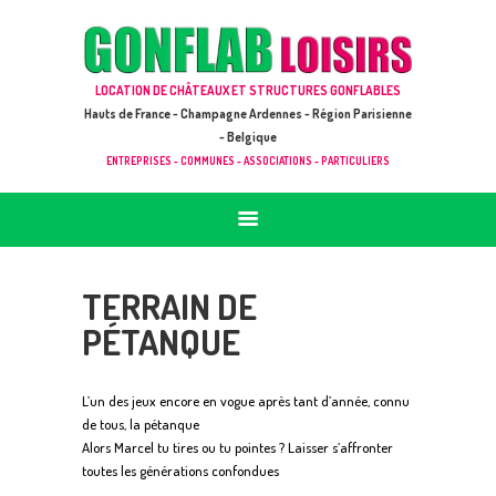
ACCUEIL
JEUX À LOUER & PRESTATIONS
GONFLAB LOISIRS
LOCATION DE CHÂTEAUX ET STRUCTURES GONFLABLES
CATALOGUE / TARIF
Location de jeux et châteaux gonflables en Hauts de France
Hauts de France - Champagne Ardennes - Région Parisienne
DEMANDE DE DEVIS (SOUS 24H)
- Belgique
ENTREPRISES - COMMUNES - ASSOCIATIONS - PARTICULIERS
+ D’INFOS
CONTACT
TERRAIN DE
PÉTANQUE
L’un des jeux encore en vogue après tant d’année, connu
de tous, la pétanque
Alors Marcel tu tires ou tu pointes ? Laisser s’affronter
toutes les générations confondues