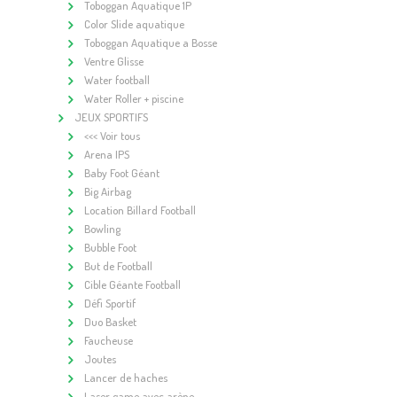
Toboggan Aquatique 1P
Color Slide aquatique
Toboggan Aquatique a Bosse
Ventre Glisse
Water football
Water Roller + piscine
JEUX SPORTIFS
<<< Voir tous
Arena IPS
Baby Foot Géant
Big Airbag
Location Billard Football
Bowling
Bubble Foot
But de Football
Cible Géante Football
Défi Sportif
Duo Basket
Faucheuse
Joutes
Lancer de haches
Laser game avec arène