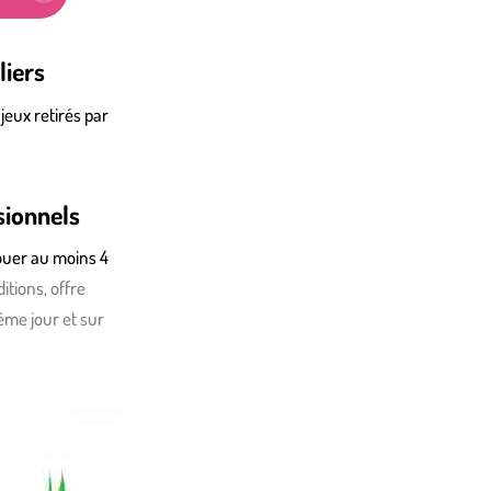
liers
 jeux retirés par
sionnels
louer au moins 4
itions, offre
ême jour et sur