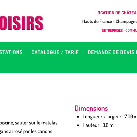
CCUEIL
LOCATION DE CHÂTEA
Hauts de France - Champagne 
EUX À LOUER &
GONFLAB LOISIRS
ENTREPRISES - COMMUN
Location de jeux et châteaux gonflables en Hauts de France
RESTATIONS
STATIONS
CATALOGUE / TARIF
DEMANDE DE DEVIS 
ATALOGUE / TARIF
EMANDE DE DEVIS (SOUS
4H)
Dimensions
D’INFOS
Longueur x largeur : 7,00 x
piscine, sauter sur le matelas
Hauteur : 3,6 m
ONTACT
ggans arrosé par les canons