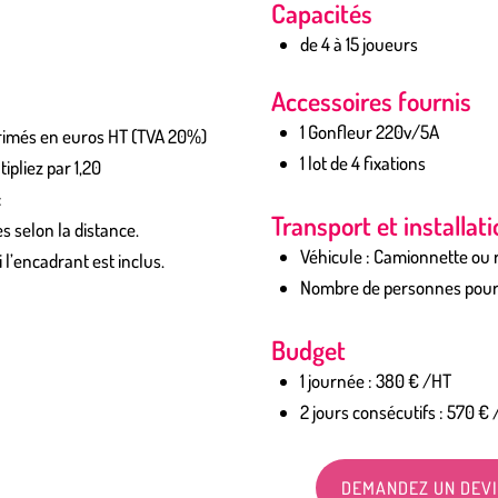
Capacités
de 4 à 15 joueurs
Accessoires fournis
1 Gonfleur 220v/5A
xprimés en euros HT (TVA 20%)
1 lot de 4 fixations
ipliez par 1,20
:
Transport et installat
s selon la distance.
Véhicule : Camionnette ou
 l’encadrant est inclus.
Nombre de personnes pour l’
Budget
1 journée : 380 € /HT
2 jours consécutifs : 570 €
DEMANDEZ UN DEV