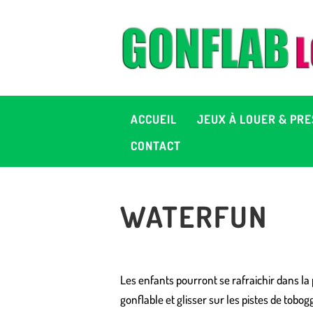
A
J
P
ACCUEIL
JEUX À LOUER & PRE
C
CONTACT
D
WATERFUN
2
+ 
Les enfants pourront se rafraichir dans la 
C
gonflable et glisser sur les pistes de tobo